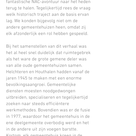
fantastische NAC-avontuur naar het heden
terug te halen. Tegelijkertijd rees de vraag
welk historisch traject aan de basis ervan
lag. We konden bijgevolg niet om de
andere gemeentehuizen heen, omdat zij
elk afzonderlijk een rol hebben gespeeld.
Bij het samenstellen van dit verhaal was
het al heel snel duidelijk dat ruimtegebrek
als het ware de grote gemene deler was
van alle oude gemeentehuizen samen.
Helchteren en Houthalen hadden vanaf de
jaren 1945 te maken met een enorme
bevolkingsaangroei. Gemeentelijke
diensten moesten noodgedwongen
uitbreiden, specialiseren en tegelijkertijd
zoeken naar steeds efficiëntere
werkmethodes. Bovendien was er de fusie
in 1977, waardoor het gemeentehuis in de
ene deelgemeente overbodig werd en het
in de andere uit zijn voegen barstte.
Kortom, elk gemeentehuis kreeg in de