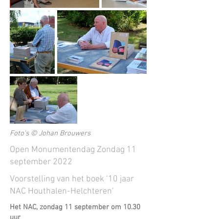
Foto's © Johan Brouwers
Open Monumentendag Zondag 11
september 2022
Voorstelling van het boek ‘10 jaar
NAC Houthalen-Helchteren’
Het NAC, zondag 11 september om 10.30
uur