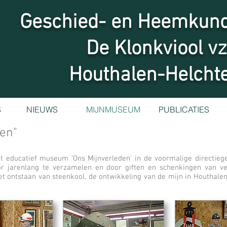
Geschied- en Heemkund
De Klonkviool v
Houthalen-Helcht
S
NIEUWS
MIJNMUSEUM
PUBLICATIES
en"
t educatief museum 'Ons Mijnverleden' in de voormalige directie
r jarenlang te verzamelen en door giften en schenkingen van ver
t ontstaan van steenkool, de ontwikkeling van de mijn in Houthalen,