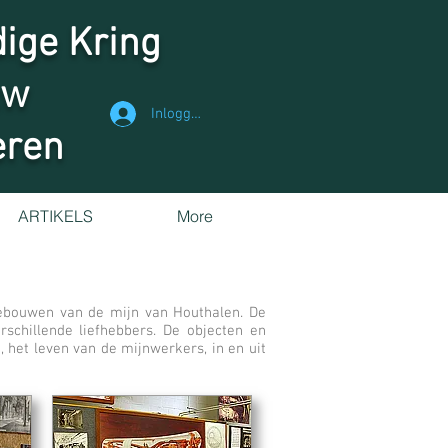
ige Kring
zw
Inloggen
eren
ARTIKELS
More
gebouwen van de mijn van Houthalen. De
schillende liefhebbers. De objecten en
 het leven van de mijnwerkers, in en uit