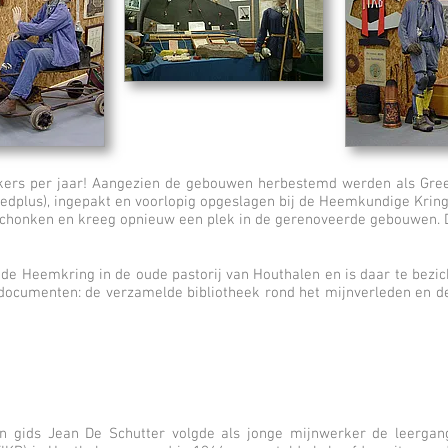
kers per jaar! Aangezien de gebouwen herbestemd werden als Gree
oedplus), ingepakt en voorlopig opgeslagen bij de Heemkundige Krin
schonken en kreeg opnieuw een plek in de gerenoveerde gebouwen. De 
de Heemkring in de oude pastorij van Houthalen en is daar te bezich
 documenten: de verzamelde bibliotheek rond het mijnverleden en d
n gids Jean De Schutter volgde als jonge mijnwerker de leergang