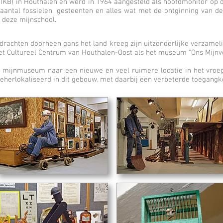
KB) in Houthalen en werd in 1964 aangesteld als hoofdmonitor op d
k aantal fossielen, gesteenten en alles wat met de ontginning van d
n deze mijnschool.
rachten doorheen gans het land kreeg zijn uitzonderlijke verzamel
 Cultureel Centrum van Houthalen-Oost als het museum "Ons Mijnve
 mijnmuseum naar een nieuwe en veel ruimere locatie in het vro
herlokaliseerd in dit gebouw, met daarbij een verbeterde toegangke