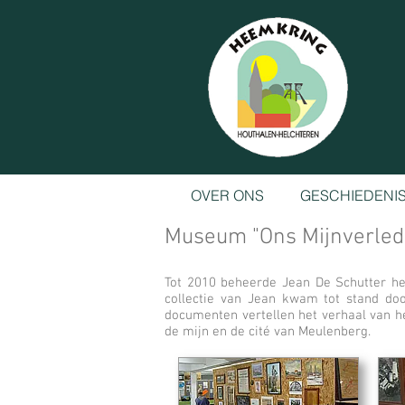
OVER ONS
GESCHIEDENI
Museum "Ons Mijnverled
Tot 2010 beheerde Jean De Schutter he
collectie van Jean kwam tot stand doo
documenten vertellen het verhaal van he
de mijn en de cité van Meulenberg.