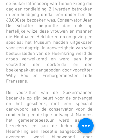
de Suikerraffinaderij van Tienen kreeg die
dag een rondleiding. Zij werden betrokken
in een huldiging omdat één onder hen de
60.000ste bezoeker was. Conservator Jean
De Schutter begroette dan ook op
hartelijke wijze deze vrouwen en mannen
die Houthalen-Helchteren en omgeving en
speciaal het Museum hadden uitgekozen
voor een dagtrip. In aanwezigheid van vele
bestuursleden van de Heemkring werd de
groep verwelkomd en werd aan hun
voorzitter een oorkonde en een
boekenpakket aangeboden door voorzitter
Willy Box en Ereburgemeester Lode
Franssens.
De voorzitter van de Suikermannen
bedankte op zijn beurt voor de ontvangst
en het geschenk, met een speciaal
dankwoord aan de conservator voor de
rondleiding en de fijne ontvangst. Namens
het gemeentebestuur werd aan de
bezoekers en aan de leden van de
Heemkring een receptie aangeboden die
eveneens werd bijgewoond door